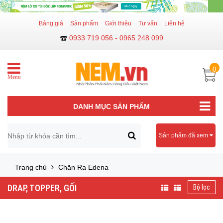
Bảng giá
Sản phẩm
Giới thiệu
Tư vấn
Liên hệ
0933 719 056 - 0965 248 099
0
Menu
DANH MỤC SẢN PHẨM
Sản phẩm đã xem
Trang chủ
Chăn Ra Edena
DRAP, TOPPER, GỐI
Bộ lọc