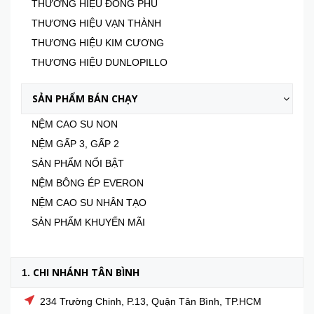
THƯƠNG HIỆU ĐỒNG PHÚ
THƯƠNG HIỆU VẠN THÀNH
THƯƠNG HIỆU KIM CƯƠNG
THƯƠNG HIỆU DUNLOPILLO
SẢN PHẨM BÁN CHẠY
NỆM CAO SU NON
NỆM GẤP 3, GẤP 2
SẢN PHẨM NỔI BẬT
NỆM BÔNG ÉP EVERON
NỆM CAO SU NHÂN TẠO
SẢN PHẨM KHUYẾN MÃI
CHI NHÁNH TÂN BÌNH
1.
234 Trường Chinh, P.13, Quận Tân Bình, TP.HCM