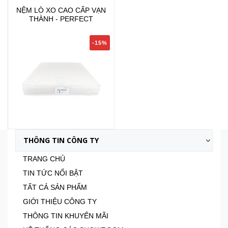
NỆM LÒ XO CAO CẤP VẠN
THÀNH - PERFECT
-15%
3.582.000₫
THÔNG TIN CÔNG TY
4.190.000₫
TRANG CHỦ
TIN TỨC NỔI BẬT
TẤT CẢ SẢN PHẨM
GIỚI THIỆU CÔNG TY
THÔNG TIN KHUYẾN MÃI