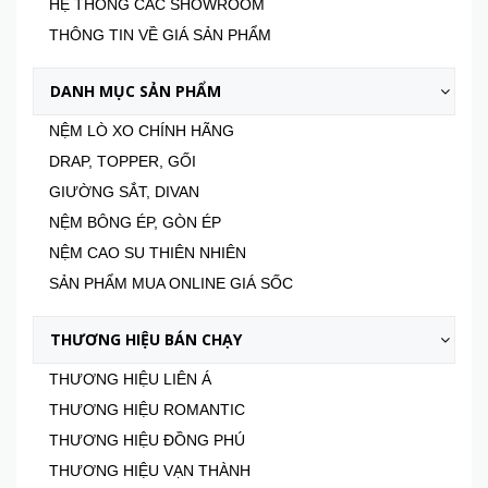
HỆ THỐNG CÁC SHOWROOM
THÔNG TIN VỀ GIÁ SẢN PHẨM
DANH MỤC SẢN PHẨM
NỆM LÒ XO CHÍNH HÃNG
DRAP, TOPPER, GỐI
GIƯỜNG SẮT, DIVAN
NỆM BÔNG ÉP, GÒN ÉP
NỆM CAO SU THIÊN NHIÊN
SẢN PHẨM MUA ONLINE GIÁ SỐC
THƯƠNG HIỆU BÁN CHẠY
THƯƠNG HIỆU LIÊN Á
THƯƠNG HIỆU ROMANTIC
THƯƠNG HIỆU ĐỒNG PHÚ
THƯƠNG HIỆU VẠN THÀNH