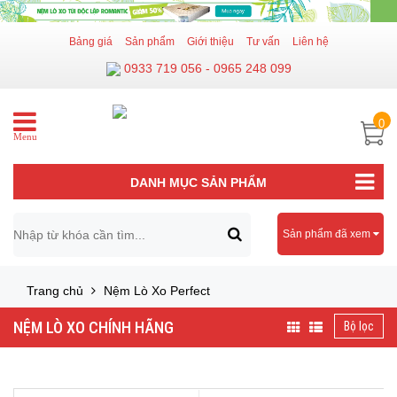
Bảng giá
Sản phẩm
Giới thiệu
Tư vấn
Liên hệ
0933 719 056 - 0965 248 099
0
Menu
DANH MỤC SẢN PHẨM
Sản phẩm đã xem
Trang chủ
Nệm Lò Xo Perfect
NỆM LÒ XO CHÍNH HÃNG
Bộ lọc