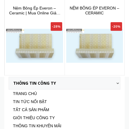
Nệm Bông Ép Everon –
NỆM BÔNG ÉP EVERON –
Ceramic | Mua Online Giảm
CERAMIC
Giá Lớn
-28%
-20%
1.937.000₫
2.152.000₫
THÔNG TIN CÔNG TY
2.690.000₫
2.690.000₫
TRANG CHỦ
TIN TỨC NỔI BẬT
TẤT CẢ SẢN PHẨM
GIỚI THIỆU CÔNG TY
THÔNG TIN KHUYẾN MÃI