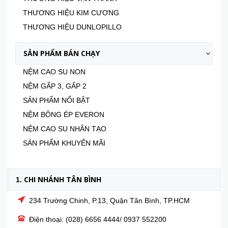
THƯƠNG HIỆU KIM CƯƠNG
THƯƠNG HIỆU DUNLOPILLO
SẢN PHẨM BÁN CHẠY
NỆM CAO SU NON
NỆM GẤP 3, GẤP 2
SẢN PHẨM NỔI BẬT
NỆM BÔNG ÉP EVERON
NỆM CAO SU NHÂN TẠO
SẢN PHẨM KHUYẾN MÃI
CHI NHÁNH TÂN BÌNH
1.
234 Trường Chinh, P.13, Quận Tân Bình, TP.HCM
Điện thoại: (028) 6656 4444/ 0937 552200