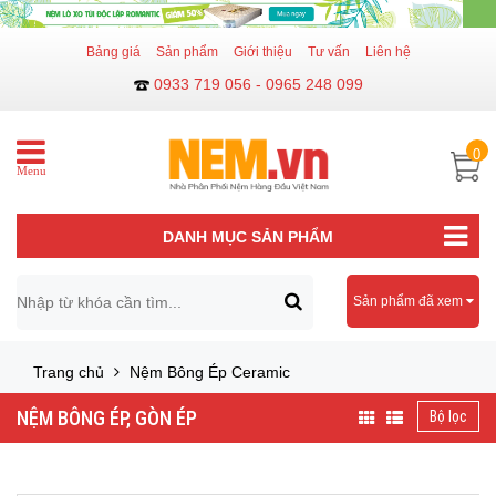
Bảng giá
Sản phẩm
Giới thiệu
Tư vấn
Liên hệ
0933 719 056 - 0965 248 099
0
Menu
DANH MỤC SẢN PHẨM
Sản phẩm đã xem
Trang chủ
Nệm Bông Ép Ceramic
NỆM BÔNG ÉP, GÒN ÉP
Bộ lọc