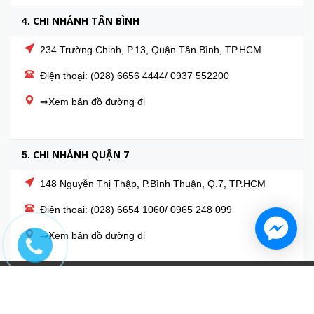
CHI NHÁNH TÂN BÌNH
4.
234 Trường Chinh, P.13, Quận Tân Bình, TP.HCM
Điện thoại: (028) 6656 4444/ 0937 552200
⇒Xem bản đồ đường đi
CHI NHÁNH QUẬN 7
5.
148 Nguyễn Thị Thập, P.Bình Thuận, Q.7, TP.HCM
Điện thoại: (028) 6654 1060/ 0965 248 099
⇒Xem bản đồ đường đi
© Bản quyền thuộc về
NEM.VN NHÀ PHÂN PHỐI NỆM HÀNG
ĐẦU VIỆT NAM
Cung cấp bởi
Sapo