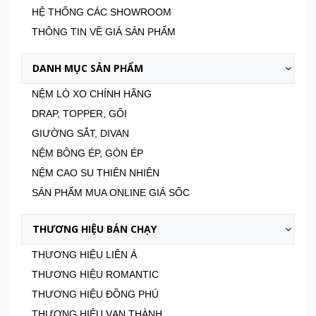
HỆ THỐNG CÁC SHOWROOM
THÔNG TIN VỀ GIÁ SẢN PHẨM
DANH MỤC SẢN PHẨM
NỆM LÒ XO CHÍNH HÃNG
DRAP, TOPPER, GỐI
GIƯỜNG SẮT, DIVAN
NỆM BÔNG ÉP, GÒN ÉP
NỆM CAO SU THIÊN NHIÊN
SẢN PHẨM MUA ONLINE GIÁ SỐC
THƯƠNG HIỆU BÁN CHẠY
THƯƠNG HIỆU LIÊN Á
THƯƠNG HIỆU ROMANTIC
THƯƠNG HIỆU ĐỒNG PHÚ
THƯƠNG HIỆU VẠN THÀNH