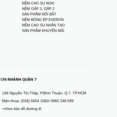
NỆM CAO SU NON
NỆM GẤP 3, GẤP 2
SẢN PHẨM NỔI BẬT
NỆM BÔNG ÉP EVERON
NỆM CAO SU NHÂN TẠO
SẢN PHẨM KHUYẾN MÃI
CHI NHÁNH QUẬN 7
148 Nguyễn Thị Thập, P.Bình Thuận, Q.7, TP.HCM
Điện thoại: (028) 6654 1060/ 0965 248 099
⇒Xem bản đồ đường đi