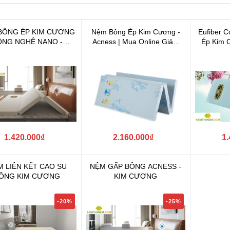
BÔNG ÉP KIM CƯƠNG
Nệm Bông Ép Kim Cương -
Eufiber 
ÔNG NGHỆ NANO -
Acness | Mua Online Giảm
Ép Kim 
UFIBER CLASSIC
Giá Lớn
Nano | M
1.420.000₫
2.160.000₫
1.
M LIÊN KẾT CAO SU
NỆM GẤP BÔNG ACNESS -
ÔNG KIM CƯƠNG
KIM CƯƠNG
-20%
-25%