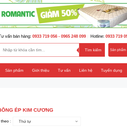
Tư vấn bán hàng:
0933 719 056
- 0965 248 099
Hotline:
0933 719 0
|
Sản phẩm
Sản phẩm
Giới thiệu
Tư vấn
Liên hệ
Tuyển dụng
BÔNG ÉP KIM CƯƠNG
theo :
Thứ tự