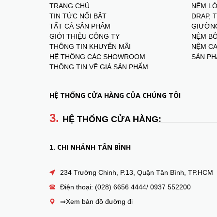
TRANG CHỦ
NỆM LÒ
TIN TỨC NỔI BẬT
DRAP, 
TẤT CẢ SẢN PHẨM
GIƯỜNG
GIỚI THIỆU CÔNG TY
NỆM BÔ
THÔNG TIN KHUYẾN MÃI
NỆM CA
HỆ THỐNG CÁC SHOWROOM
SẢN PH
THÔNG TIN VỀ GIÁ SẢN PHẨM
HỆ THỐNG CỬA HÀNG CỦA CHÚNG TÔI
3.
HỆ THỐNG CỬA HÀNG:
CHI NHÁNH TÂN BÌNH
1.
234 Trường Chinh, P.13, Quận Tân Bình, TP.HCM
Điện thoại: (028) 6656 4444/ 0937 552200
⇒Xem bản đồ đường đi