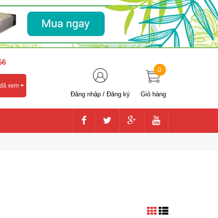
56
0
 đã xem
Đăng nhập
/
Đăng ký
Giỏ hàng