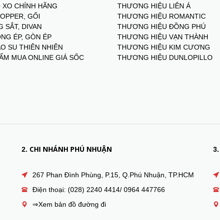
 XO CHÍNH HÃNG
THƯƠNG HIỆU LIÊN Á
TOPPER, GỐI
THƯƠNG HIỆU ROMANTIC
 SẮT, DIVAN
THƯƠNG HIỆU ĐỒNG PHÚ
NG ÉP, GÒN ÉP
THƯƠNG HIỆU VẠN THÀNH
O SU THIÊN NHIÊN
THƯƠNG HIỆU KIM CƯƠNG
ẨM MUA ONLINE GIÁ SỐC
THƯƠNG HIỆU DUNLOPILLO
CHI NHÁNH PHÚ NHUẬN
2.
3.
267 Phan Đình Phùng, P.15, Q.Phú Nhuận, TP.HCM
Điện thoại: (028) 2240 4414/ 0964 447766
⇒Xem bản đồ đường đi