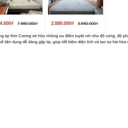
4.000₫
2.880.000₫
7.980.000₫
3.840.000₫
g ép Kim Cương sở hữu những ưu điểm tuyệt vời như độ cứng, độ phẳn
 kế tiện dụng dễ dàng gập lại, giúp tiết kiệm diện tích và tạo sự hài hò