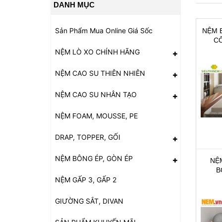
DANH MỤC
Sản Phẩm Mua Online Giá Sốc
NỆM 
C
E
NỆM LÒ XO CHÍNH HÃNG
NỆM CAO SU THIÊN NHIÊN
NỆM CAO SU NHÂN TẠO
NỆM FOAM, MOUSSE, PE
DRAP, TOPPER, GỐI
NỆM BÔNG ÉP, GÒN ÉP
NỆ
B
NỆM GẤP 3, GẤP 2
GIƯỜNG SẮT, DIVAN