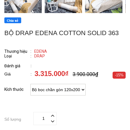
BỘ DRAP EDENA COTTON SOLID 363
Thương hiệu
:
EDENA
Loại
:
DRAP
:
Đánh giá
3.315.000₫
3.900.000₫
Giá
:
-15%
Kích thước
Số lượng