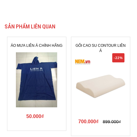
SẢN PHẨM LIÊN QUAN
O MƯA LIÊN Á CHÍNH HÃNG
GỐI CAO SU CONTOUR LIÊN
GỐI 
Á
-22%
50.000₫
615
700.000₫
899.000₫
Xem tất cả