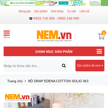
Bảng giá
Sản phẩm
Giới thiệu
Tư vấn
Liên hệ
0933 719 056 - 0965 248 099
0
Menu
DANH MỤC SẢN PHẨM
Sản phẩm đã xem
Trang chủ
BỘ DRAP EDENA COTTON SOLID 363