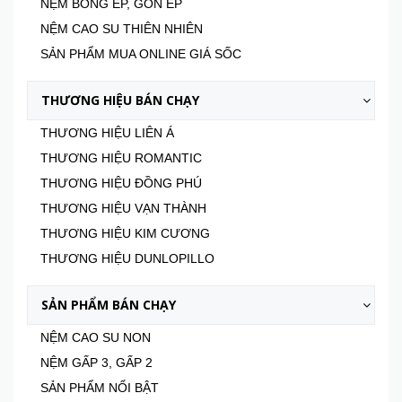
NỆM BÔNG ÉP, GÒN ÉP
NỆM CAO SU THIÊN NHIÊN
SẢN PHẨM MUA ONLINE GIÁ SỐC
THƯƠNG HIỆU BÁN CHẠY
THƯƠNG HIỆU LIÊN Á
THƯƠNG HIỆU ROMANTIC
THƯƠNG HIỆU ĐỒNG PHÚ
THƯƠNG HIỆU VẠN THÀNH
THƯƠNG HIỆU KIM CƯƠNG
THƯƠNG HIỆU DUNLOPILLO
SẢN PHẨM BÁN CHẠY
NỆM CAO SU NON
NỆM GẤP 3, GẤP 2
SẢN PHẨM NỔI BẬT