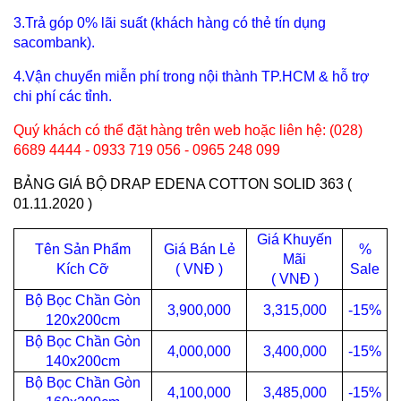
3.Trả góp 0% lãi suất (khách hàng có thẻ tín dụng
sacombank).
4.Vận chuyển miễn phí trong nội thành TP.HCM & hỗ trợ
chi phí các tỉnh.
Quý khách có thể đặt hàng trên web hoặc liên hệ: (028)
6689 4444 - 0933 719 056 - 0965 248 099
BẢNG GIÁ BỘ DRAP EDENA COTTON SOLID 363 (
01.11.2020 )
Giá Khuyến
Tên Sản Phẩm
Giá Bán Lẻ
%
Mãi
Kích Cỡ
( VNĐ )
Sale
( VNĐ )
Bộ Bọc Chần Gòn
3,900,000
3,315,000
-15%
120x200cm
Bộ Bọc Chần Gòn
4,000,000
3,400,000
-15%
140x200cm
Bộ Bọc Chần Gòn
4,100,000
3,485,000
-15%