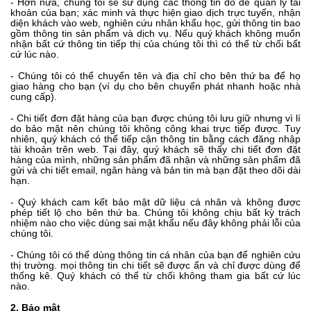
- Hơn nữa, chúng tôi sẽ sử dụng các thông tin đó để quản lý tài
khoản của bạn; xác minh và thực hiện giao dịch trực tuyến, nhận
diện khách vào web, nghiên cứu nhân khẩu học, gửi thông tin bao
gồm thông tin sản phẩm và dịch vụ. Nếu quý khách không muốn
nhận bất cứ thông tin tiếp thị của chúng tôi thì có thể từ chối bất
cứ lúc nào.
- Chúng tôi có thể chuyển tên và địa chỉ cho bên thứ ba để họ
giao hàng cho bạn (ví dụ cho bên chuyển phát nhanh hoặc nhà
cung cấp).
- Chi tiết đơn đặt hàng của bạn được chúng tôi lưu giữ nhưng vì lí
do bảo mật nên chúng tôi không công khai trực tiếp được. Tuy
nhiên, quý khách có thể tiếp cận thông tin bằng cách đăng nhập
tài khoản trên web. Tại đây, quý khách sẽ thấy chi tiết đơn đặt
hàng của mình, những sản phẩm đã nhận và những sản phẩm đã
gửi và chi tiết email, ngân hàng và bản tin mà bạn đặt theo dõi dài
hạn.
- Quý khách cam kết bảo mật dữ liệu cá nhân và không được
phép tiết lộ cho bên thứ ba. Chúng tôi không chịu bất kỳ trách
nhiệm nào cho việc dùng sai mật khẩu nếu đây không phải lỗi của
chúng tôi.
- Chúng tôi có thể dùng thông tin cá nhân của bạn để nghiên cứu
thị trường. mọi thông tin chi tiết sẽ được ẩn và chỉ được dùng để
thống kê. Quý khách có thể từ chối không tham gia bất cứ lúc
nào.
2. Bảo mật