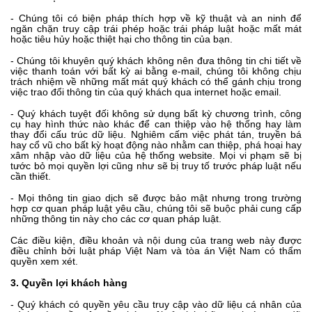
- Chúng tôi có biện pháp thích hợp về kỹ thuật và an ninh để
ngăn chặn truy cập trái phép hoặc trái pháp luật hoặc mất mát
hoặc tiêu hủy hoặc thiệt hại cho thông tin của bạn.
- Chúng tôi khuyên quý khách không nên đưa thông tin chi tiết về
việc thanh toán với bất kỳ ai bằng e-mail, chúng tôi không chịu
trách nhiệm về những mất mát quý khách có thể gánh chịu trong
việc trao đổi thông tin của quý khách qua internet hoặc email.
- Quý khách tuyệt đối không sử dụng bất kỳ chương trình, công
cụ hay hình thức nào khác để can thiệp vào hệ thống hay làm
thay đổi cấu trúc dữ liệu. Nghiêm cấm việc phát tán, truyền bá
hay cổ vũ cho bất kỳ hoạt động nào nhằm can thiệp, phá hoại hay
xâm nhập vào dữ liệu của hệ thống website. Mọi vi phạm sẽ bị
tước bỏ mọi quyền lợi cũng như sẽ bị truy tố trước pháp luật nếu
cần thiết.
- Mọi thông tin giao dịch sẽ được bảo mật nhưng trong trường
hợp cơ quan pháp luật yêu cầu, chúng tôi sẽ buộc phải cung cấp
những thông tin này cho các cơ quan pháp luật.
Các điều kiện, điều khoản và nội dung của trang web này được
điều chỉnh bởi luật pháp Việt Nam và tòa án Việt Nam có thẩm
quyền xem xét.
3. Quyền lợi khách hàng
- Quý khách có quyền yêu cầu truy cập vào dữ liệu cá nhân của