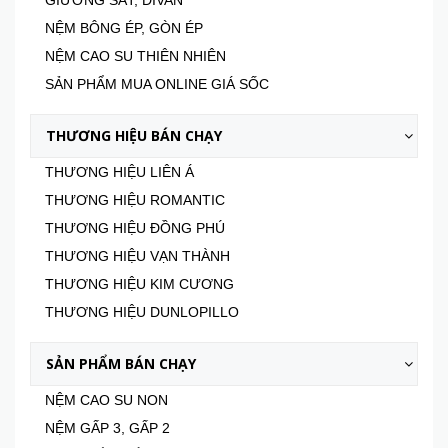
GIƯỜNG SẮT, DIVAN
NỆM BÔNG ÉP, GÒN ÉP
NỆM CAO SU THIÊN NHIÊN
SẢN PHẨM MUA ONLINE GIÁ SỐC
THƯƠNG HIỆU BÁN CHẠY
THƯƠNG HIỆU LIÊN Á
THƯƠNG HIỆU ROMANTIC
THƯƠNG HIỆU ĐỒNG PHÚ
THƯƠNG HIỆU VẠN THÀNH
THƯƠNG HIỆU KIM CƯƠNG
THƯƠNG HIỆU DUNLOPILLO
SẢN PHẨM BÁN CHẠY
NỆM CAO SU NON
NỆM GẤP 3, GẤP 2