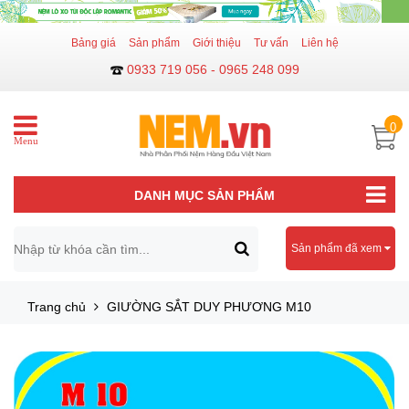
Bảng giá
Sản phẩm
Giới thiệu
Tư vấn
Liên hệ
0933 719 056 - 0965 248 099
0
Menu
DANH MỤC SẢN PHẨM
Sản phẩm đã xem
Trang chủ
GIƯỜNG SẮT DUY PHƯƠNG M10