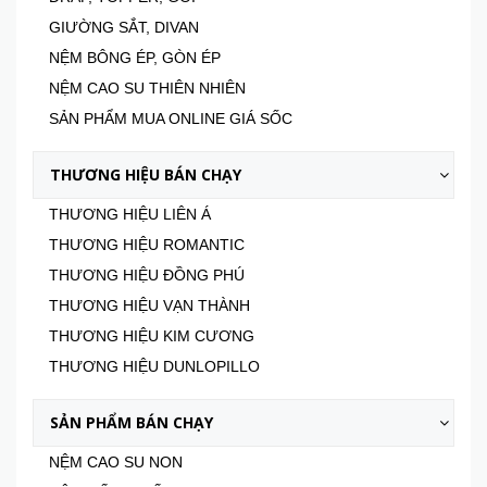
GIƯỜNG SẮT, DIVAN
NỆM BÔNG ÉP, GÒN ÉP
NỆM CAO SU THIÊN NHIÊN
SẢN PHẨM MUA ONLINE GIÁ SỐC
THƯƠNG HIỆU BÁN CHẠY
THƯƠNG HIỆU LIÊN Á
THƯƠNG HIỆU ROMANTIC
THƯƠNG HIỆU ĐỒNG PHÚ
THƯƠNG HIỆU VẠN THÀNH
THƯƠNG HIỆU KIM CƯƠNG
THƯƠNG HIỆU DUNLOPILLO
SẢN PHẨM BÁN CHẠY
NỆM CAO SU NON