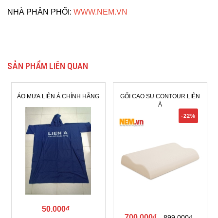
NHÀ PHÂN PHỐI:
WWW.NEM.VN
SẢN PHẨM LIÊN QUAN
ÁO MƯA LIÊN Á CHÍNH HÃNG
GỐI CAO SU CONTOUR LIÊN
Á
-22%
50.000₫
700.000₫
899.000₫