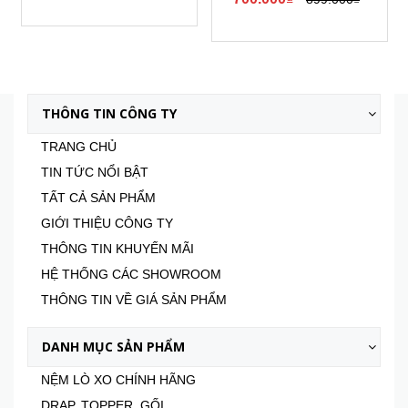
Xem tất cả
THÔNG TIN CÔNG TY
TRANG CHỦ
TIN TỨC NỔI BẬT
TẤT CẢ SẢN PHẨM
GIỚI THIỆU CÔNG TY
THÔNG TIN KHUYẾN MÃI
HỆ THỐNG CÁC SHOWROOM
THÔNG TIN VỀ GIÁ SẢN PHẨM
DANH MỤC SẢN PHẨM
NỆM LÒ XO CHÍNH HÃNG
DRAP, TOPPER, GỐI