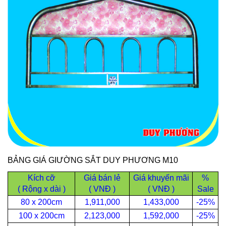
BẢNG GIÁ GIƯỜNG SẮT DUY PHƯƠNG M10
Kích cỡ
Giá bán lẻ
Giá khuyến mãi
%
( Rộng x dài )
( VNĐ )
( VNĐ )
Sale
80 x 200cm
1,911,000
1,433,000
-25%
100 x 200cm
2,123,000
1,592,000
-25%