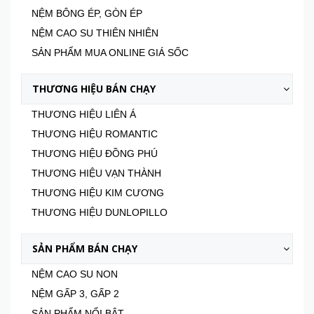
NỆM BÔNG ÉP, GÒN ÉP
NỆM CAO SU THIÊN NHIÊN
SẢN PHẨM MUA ONLINE GIÁ SỐC
THƯƠNG HIỆU BÁN CHẠY
THƯƠNG HIỆU LIÊN Á
THƯƠNG HIỆU ROMANTIC
THƯƠNG HIỆU ĐỒNG PHÚ
THƯƠNG HIỆU VẠN THÀNH
THƯƠNG HIỆU KIM CƯƠNG
THƯƠNG HIỆU DUNLOPILLO
SẢN PHẨM BÁN CHẠY
NỆM CAO SU NON
NỆM GẤP 3, GẤP 2
SẢN PHẨM NỔI BẬT