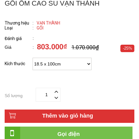
GỐI ÔM CAO SU VẠN THÀNH
Thương hiệu
:
VẠN THÀNH
Loại
:
GỐI
:
Đánh giá
803.000₫
1.070.000₫
Giá
:
-25%
Kích thước
Số lượng
Thêm vào giỏ hàng
Gọi điện