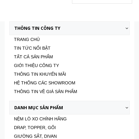
Xem tất cả
THÔNG TIN CÔNG TY
TRANG CHỦ
TIN TỨC NỔI BẬT
TẤT CẢ SẢN PHẨM
GIỚI THIỆU CÔNG TY
THÔNG TIN KHUYẾN MÃI
HỆ THỐNG CÁC SHOWROOM
THÔNG TIN VỀ GIÁ SẢN PHẨM
DANH MỤC SẢN PHẨM
NỆM LÒ XO CHÍNH HÃNG
DRAP, TOPPER, GỐI
GIƯỜNG SẮT, DIVAN