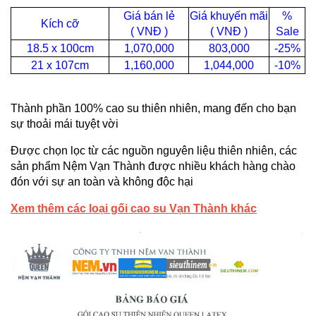
Giá bán lẻ
Giá khuyến mãi
%
Kích cỡ
( VNĐ )
( VNĐ )
Sale
18.5 x 100cm
1,070,000
803,000
-25%
21 x 107cm
1,160,000
1,044,000
-10%
Thành phần 100% cao su thiên nhiên, mang đến cho bạn
sự thoải mái tuyệt vời
Được chọn lọc từ các nguồn nguyên liệu thiên nhiên, các
sản phẩm Nệm Vạn Thành được nhiều khách hàng chào
đón với sự an toàn và không độc hại
Xem thêm các loại gối cao su Vạn Thành khác