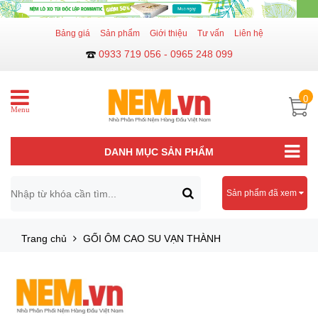
Bảng giá
Sản phẩm
Giới thiệu
Tư vấn
Liên hệ
0933 719 056 - 0965 248 099
0
Menu
DANH MỤC SẢN PHẨM
Sản phẩm đã xem
Trang chủ
GỐI ÔM CAO SU VẠN THÀNH