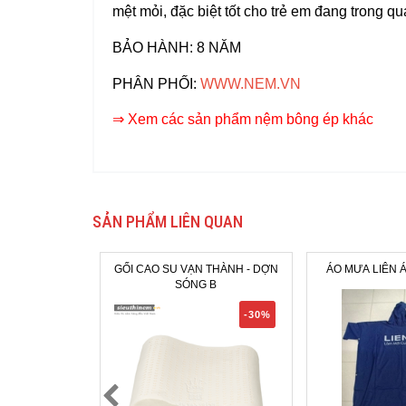
mệt mỏi, đặc biệt tốt cho trẻ em đang trong qu
BẢO HÀNH: 8 NĂM
PHÂN PHỐI
:
WWW.NEM.VN
⇒ Xem các sản phẩm nệm bông ép khác
SẢN PHẨM LIÊN QUAN
GỐI CAO SU VẠN THÀNH - DỢN
ÁO MƯA LIÊN 
SÓNG B
-30%