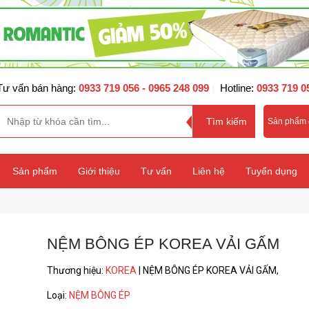
Tư vấn bán hàng:
0933 719 056
- 0965 248 099
Hotline:
0933 719 0
|
Sản phẩm
Sản phẩm
Giới thiệu
Tư vấn
Liên hệ
Tuyển dụng
NỆM BÔNG ÉP KOREA VẢI GẤM
Thương hiệu
:
KOREA
|
NỆM BÔNG ÉP KOREA VẢI GẤM,
Loại
:
NỆM BÔNG ÉP