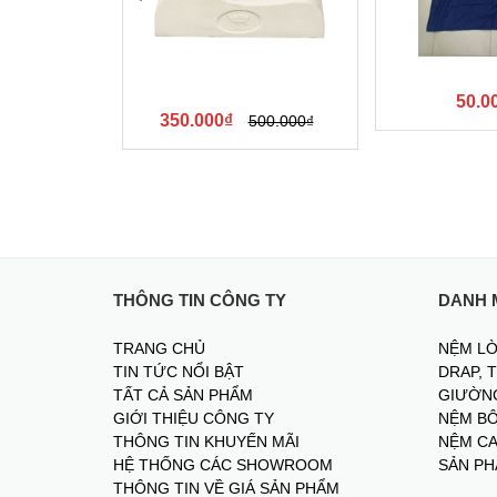
50.0
350.000₫
500.000₫
THÔNG TIN CÔNG TY
DANH 
TRANG CHỦ
NỆM LÒ
TIN TỨC NỔI BẬT
DRAP, 
TẤT CẢ SẢN PHẨM
GIƯỜNG
GIỚI THIỆU CÔNG TY
NỆM BÔ
THÔNG TIN KHUYẾN MÃI
NỆM CA
HỆ THỐNG CÁC SHOWROOM
SẢN PH
THÔNG TIN VỀ GIÁ SẢN PHẨM