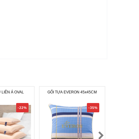
 LIÊN Á OVAL
GỐI TỰA EVERON 45x45CM
Mũ Bảo Hiểm L
-22%
-35%