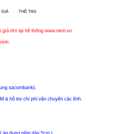
 GIÁ
THẺ TAG
 giá lớn tại hệ thống www.nem.vn
rình:
 dụng sacombank).
 & hỗ trợ chi phí vận chuyển các tỉnh.
 ( áp dụng nệm dày 5cm ).