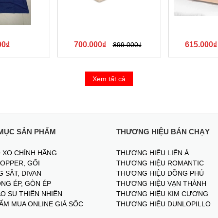
00₫
700.000₫
615.000₫
899.000₫
Xem tất cả
MỤC SẢN PHẨM
THƯƠNG HIỆU BÁN CHẠY
 XO CHÍNH HÃNG
THƯƠNG HIỆU LIÊN Á
TOPPER, GỐI
THƯƠNG HIỆU ROMANTIC
 SẮT, DIVAN
THƯƠNG HIỆU ĐỒNG PHÚ
NG ÉP, GÒN ÉP
THƯƠNG HIỆU VẠN THÀNH
O SU THIÊN NHIÊN
THƯƠNG HIỆU KIM CƯƠNG
ẨM MUA ONLINE GIÁ SỐC
THƯƠNG HIỆU DUNLOPILLO