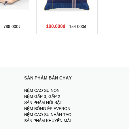
100.000₫
105.000
789.000₫
154.000₫
SẢN PHẨM BÁN CHẠY
NỆM CAO SU NON
NỆM GẤP 3, GẤP 2
SẢN PHẨM NỔI BẬT
NỆM BÔNG ÉP EVERON
NỆM CAO SU NHÂN TẠO
SẢN PHẨM KHUYẾN MÃI