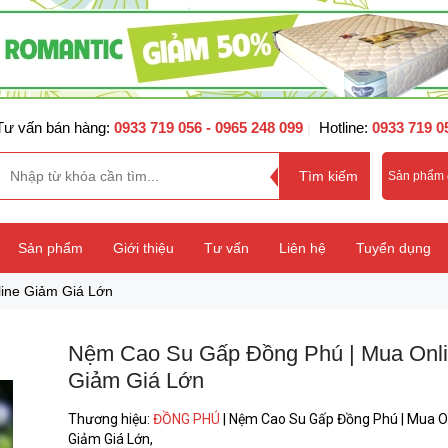
Tư vấn bán hàng:
0933 719 056
- 0965 248 099
Hotline:
0933 719 0
|
Sản phẩm
Sản phẩm
Giới thiệu
Tư vấn
Liên hệ
Tuyển dụng
ine Giảm Giá Lớn
Nệm Cao Su Gấp Đồng Phú | Mua Onl
Giảm Giá Lớn
Thương hiệu
:
ĐỒNG PHÚ
|
Nệm Cao Su Gấp Đồng Phú | Mua O
Giảm Giá Lớn,