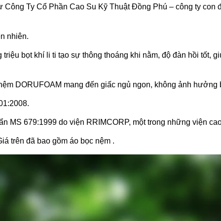
Công Ty Cổ Phần Cao Su Kỹ Thuật Đồng Phú – công ty con đả
n nhiên.
triệu bọt khí li ti tạo sự thông thoáng khi nằm, độ đàn hồi tốt, 
iên, nệm DORUFOAM mang đến giấc ngủ ngon, không ảnh hưởng b
01:2008.
ẩn MS 679:1999 do viện RRIMCORP, một trong những viện cao 
Giá trên đã bao gồm áo bọc nệm .