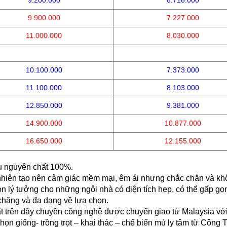
9.200.000
6.716.000
9.900.000
7.227.000
11.000.000
8.030.000
10.100.000
7.373.000
11.100.000
8.103.000
12.850.000
9.381.000
14.900.000
10.877.000
16.650.000
12.155.000
u nguyên chất 100%.
thiên nhiên tạo nên cảm giác mềm mại, êm ái nhưng chắc chắn và
 tưởng cho những ngôi nhà có diện tích hẹp, có thể gấp gọn 
 chăng và đa dạng về lựa chọn.
trên dây chuyền công nghệ được chuyển giao từ Malaysia với
chọn giống- trồng trọt – khai thác – chế biến mủ ly tâm từ Cô