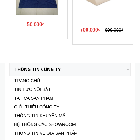
₫
615.000₫
789.0
700.000₫
899.000₫
Xem tất cả
THÔNG TIN CÔNG TY
TRANG CHỦ
TIN TỨC NỔI BẬT
TẤT CẢ SẢN PHẨM
GIỚI THIỆU CÔNG TY
THÔNG TIN KHUYẾN MÃI
HỆ THỐNG CÁC SHOWROOM
THÔNG TIN VỀ GIÁ SẢN PHẨM