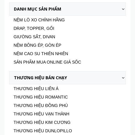
DANH MỤC SẢN PHẨM
NỆM LÒ XO CHÍNH HÃNG
DRAP, TOPPER, GỐI
GIƯỜNG SẮT, DIVAN
NỆM BÔNG ÉP, GÒN ÉP
NỆM CAO SU THIÊN NHIÊN
SẢN PHẨM MUA ONLINE GIÁ SỐC
THƯƠNG HIỆU BÁN CHẠY
THƯƠNG HIỆU LIÊN Á
THƯƠNG HIỆU ROMANTIC
THƯƠNG HIỆU ĐỒNG PHÚ
THƯƠNG HIỆU VẠN THÀNH
THƯƠNG HIỆU KIM CƯƠNG
THƯƠNG HIỆU DUNLOPILLO