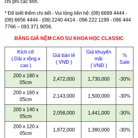
chi phí các tỉnh
.
* Để biết thêm
chi tiết
- Vui lòng liên hệ: (08) 6689 4444 -
(08) 6656 4444 - (08) 2240 4414 - 096 222 1199 - 096 444
7766 – 093 371 9056.
BẢNG GIÁ NỆM CAO SU
KHOA HỌC CLASSIC
Kích cỡ
Giá khuyến
Giá bán lẻ
%
( Dài x rộng x
mãi
( VNĐ )
Sale
cao )
( VNĐ )
200 x 180 x
2,472,000
1,730,000
-30%
05cm
200 x 160 x
2,143,000
1,500,000
-30%
05cm
200 x 140 x
2,058,000
1,441,000
-30%
05cm
200 x 120 x
1,972,000
1,380,000
-30%
05cm