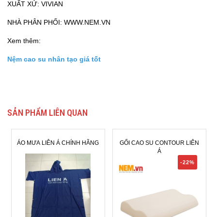
XUẤT XỨ: VIVIAN
NHÀ PHÂN PHỐI: WWW.NEM.VN
Xem thêm:
Nệm cao su nhân tạo giá tốt
SẢN PHẨM LIÊN QUAN
CHÍNH HÃNG
GỐI CAO SU CONTOUR LIÊN
GỐI CAO SU LIÊN Á
Á
-22%