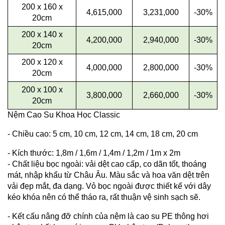
200 x 160 x
4,615,000
3,231,000
-30%
20cm
200 x 140 x
4,200,000
2,940,000
-30%
20cm
200 x 120 x
4,000,000
2,800,000
-30%
20cm
200 x 100 x
3,800,000
2,660,000
-30%
20cm
Nệm Cao Su Khoa Học Classic
- Chiều cao: 5 cm, 10 cm, 12 cm, 14 cm, 18 cm, 20 cm
- Kích thước: 1,8m / 1,6m / 1,4m / 1,2m / 1m x 2m
- Chất liệu bọc ngoài: vải dệt cao cấp, co dãn tốt, thoáng
mát, nhập khẩu từ Châu Âu. Màu sắc và hoa văn dệt trên
vải đẹp mắt, đa dạng. Vỏ bọc ngoài được thiết kế với dây
kéo khóa nên có thể tháo ra, rất thuận vệ sinh sạch sẽ.
- Kết cấu nâng đỡ chính của nệm là cao su PE thông hơi