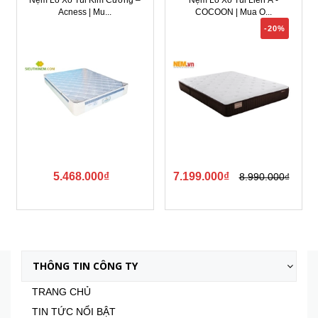
COCOON | Mua O...
– Mua Onl...
-20%
-19%
7.199.000₫
2.252.000₫
8.990.000₫
2.780.000₫
Xem tất cả
THÔNG TIN CÔNG TY
TRANG CHỦ
TIN TỨC NỔI BẬT