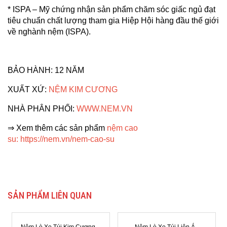
* ISPA – Mỹ chứng nhận sản phẩm chăm sóc giấc ngủ đạt
tiêu chuẩn chất lượng tham gia Hiệp Hội hàng đầu thế giới
về nghành nệm (ISPA).
BẢO HÀNH: 12 NĂM
XUẤT XỨ:
NỆM KIM CƯƠNG
NHÀ PHÂN PHỐI:
WWW.NEM.VN
⇒ Xem thêm các sản phẩm
nệm cao
su
:
https://nem.vn/nem-cao-su
SẢN PHẨM LIÊN QUAN
–
Nệm Lò Xo Túi Liên Á -
Nệm Lò Xo Vạn Thành Phoenix