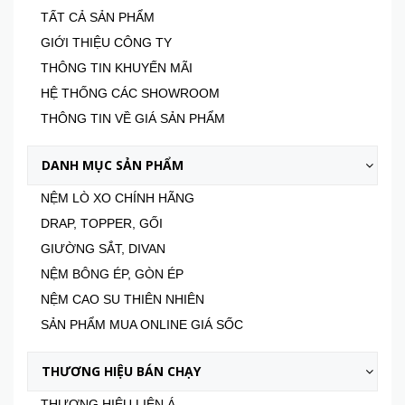
TẤT CẢ SẢN PHẨM
GIỚI THIỆU CÔNG TY
THÔNG TIN KHUYẾN MÃI
HỆ THỐNG CÁC SHOWROOM
THÔNG TIN VỀ GIÁ SẢN PHẨM
DANH MỤC SẢN PHẨM
NỆM LÒ XO CHÍNH HÃNG
DRAP, TOPPER, GỐI
GIƯỜNG SẮT, DIVAN
NỆM BÔNG ÉP, GÒN ÉP
NỆM CAO SU THIÊN NHIÊN
SẢN PHẨM MUA ONLINE GIÁ SỐC
THƯƠNG HIỆU BÁN CHẠY
THƯƠNG HIỆU LIÊN Á