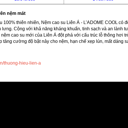
trên nệm mát
 100% thiên nhiên, Nệm cao su Liên Á - L’ADOME COOL có độ 
 lưng. Cộng với khả năng kháng khuẩn, tinh sạch và an lành tuy
ệm cao su mới của Liên Á đột phá với cấu trúc lỗ thông hơi tr
p tăng cường độ bật nảy cho nệm, hạn chế xẹp lún, mất dáng s
vn/thuong-hieu-lien-a