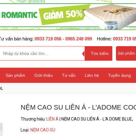
Tư vấn bán hàng:
0933 719 056
- 0965 248 099
Hotline:
0933 719 0
|
Sản phẩm
Sản phẩm
Giới thiệu
Tư vấn
Liên hệ
Tuyển dụng
OL
NỆM CAO SU LIÊN Á - L'ADOME CO
Thương hiệu
:
LIÊN Á
|
NỆM CAO SU LIÊN Á - L'A DOME BLUE,
Loại
:
NỆM CAO SU