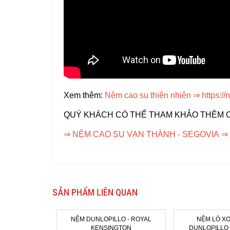
Xem thêm:
Nệm cao su thiên nhiên
⇒
https:/
QUÝ KHÁCH CÓ THỂ THAM KHẢO THÊM 
⇒
NỆM CAO SU VẠN THÀNH - SEGOVIA
⇒
SẢN PHẨM LIÊN QUAN
NỆM DUNLOPILLO - ROYAL
NỆM LÒ XO
KENSINGTON
DUNLOPILLO 