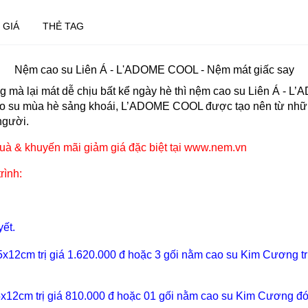
 GIÁ
THẺ TAG
Nệm cao su Liên Á - L'ADOME COOL - Nệm mát giấc say
 mà lại mát dễ chịu bất kể ngày hè thì nệm cao su Liên Á - L
ao su mùa hè sảng khoái, L’ADOME COOL được tạo nên từ những 
 người.
à & khuyến mãi giảm giá đặc biệt tại www.nem.vn
rình:
yết
.
x12cm trị giá 1.620.000 đ hoặc 3 gối nằm cao su Kim Cương tr
x12cm trị giá 810.000 đ hoặc 01 gối nằm cao su Kim Cương đón