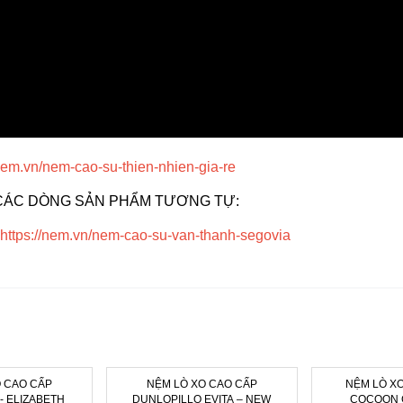
/nem.vn/nem-cao-su-thien-nhien-gia-re
CÁC DÒNG SẢN PHẨM TƯƠNG TỰ:
https://nem.vn/nem-cao-su-van-thanh-segovia
 CAO CẤP
NỆM LÒ XO CAO CẤP
NỆM LÒ XO 
- ELIZABETH
DUNLOPILLO EVITA – NEW
COCOON 