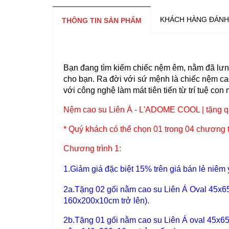
KHÁCH HÀNG ĐÁNH
THÔNG TIN SẢN PHẨM
Bạn đang tìm kiếm chiếc nệm êm, nằm đã lưng
cho bạn. Ra đời với sứ mệnh là chiếc nệm c
với công nghệ làm mát tiên tiến từ trí tuệ con
Nệm cao su Liên Á - L'ADOME COOL | tặng qu
* Quý khách có thể chọn 01 trong 04 chương t
Chương trình 1:
1.
Giảm giá đặc biệt 15%
trên giá bán lẻ niêm 
2a.Tặng 02 gối nằm cao su Liên Á Oval 45x65
160x200x10cm trở lên).
2b.Tặng 01 gối nằm cao su Liên Á oval 45x65