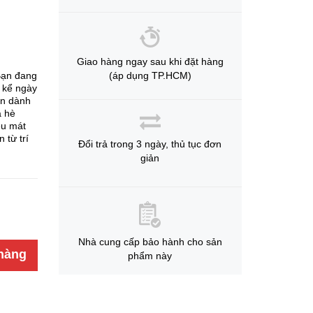
Giao hàng ngay sau khi đặt hàng
Bạn đang
(áp dụng TP.HCM)
 kể ngày
ọn dành
a hè
ệu mát
 từ trí
Đổi trả trong 3 ngày, thủ tục đơn
giản
Nhà cung cấp bảo hành cho sản
hàng
phẩm này