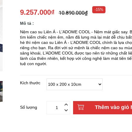
-15%
9.257.000₫
10.890.000₫
Mô tả :
Nệm cao su Liên Á - L'ADOME COOL - Nệm mát giấc say. 
tìm kiếm chiếc nệm êm, nằm đã lưng mà lại mát dễ chịu bất
hè thì nệm cao su Liên Á - L’ADOME COOL chính là lựa ch
riêng cho bạn. Ra đời với sứ mệnh là chiếc nệm cao su mù
sảng khoái, L’ADOME COOL được tạo nên từ những chất li
lành của thiên nhiên, kết hợp với công nghệ làm mát tiên tiến
tuệ con người.
Kích thước
Thêm vào giỏ 
Số lượng