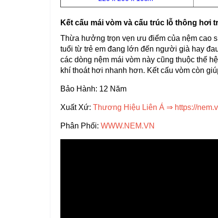
Kết cấu mái vòm và cấu trúc lỗ thông hơi 
Thừa hưởng trọn vẹn ưu điểm của nệm cao su
tuổi từ trẻ em đang lớn đến người già hay đau
các dòng nệm mái vòm này cũng thuộc thế hệ n
khí thoát hơi nhanh hơn. Kết cấu vòm còn giú
Bảo Hành: 12 Năm
Xuất Xứ:
Thương Hiệu Liên Á
⇒
https://nem.
Phân Phối:
WWW.NEM.VN