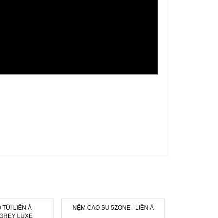
TÚI LIÊN Á -
NỆM CAO SU 5ZONE - LIÊN Á
EUFLEX LIMIT
GREY LUXE
CAO