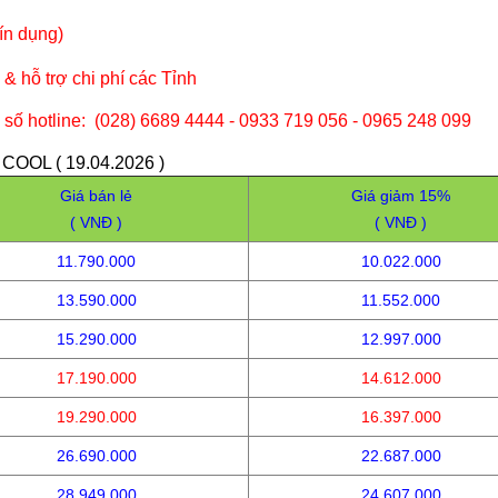
tín dụng)
& hỗ trợ chi phí các Tỉnh
 số hotline: (028) 6689 4444 - 0933 719 056 - 0965 248 099
OOL ( 19.04.2026 )
Giá bán lẻ
Giá giảm 15%
( VNĐ )
( VNĐ )
11.790.000
10.022.000
13.590.000
11.552.000
15.290.000
12.997.000
17.190.000
14.612.000
19.290.000
16.397.000
26.690.000
22.687.000
28.949.000
24.607.000