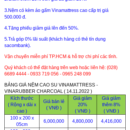
3.Nệm có kèm áo gấm
Vinamattress c
ao cấp trị giá
500.000 đ.
4.Tặng phiếu giảm giá lên đến 50%.
5.Trả góp 0% lãi suất (khách hàng có thẻ tín dụng
sacombank).
Vận chuyển miễn phí TP.HCM & hỗ trợ chi phí các tỉnh.
Quý khách có thể đặt hàng trên web hoặc liên hệ: (028)
6689 4444 - 0933 719 056 - 0965 248 099
BẢNG GIÁ NỆM CAO SU VINAMATTRESS -
VINARUBBER CHARCOAL ( 14.11.2022 )
Kích thước
Giá giảm
Giá giảm
Giá bán lẻ
( Rộng x dài x
20%
thêm 8%
( VNĐ )
cao )
( VNĐ )
( VNĐ )
100 x 200 x
6,000,000
4,800,000
4,416,000
05cm