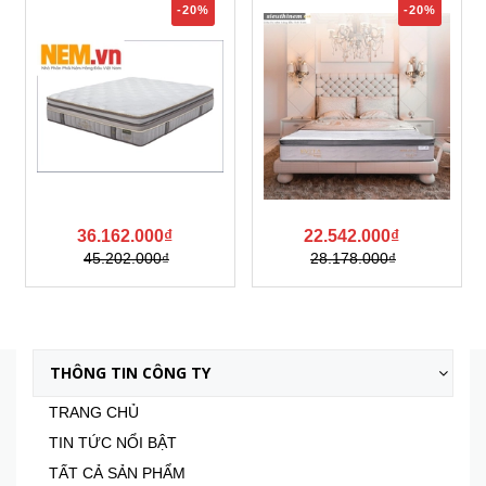
-20%
22.542.000₫
21.992.000₫
28.178.000₫
Xem tất cả
THÔNG TIN CÔNG TY
TRANG CHỦ
TIN TỨC NỔI BẬT
TẤT CẢ SẢN PHẨM