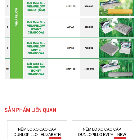
SẢN PHẨM LIÊN QUAN
NỆM LÒ XO CAO CẤP
NỆM LÒ XO TÚI LIÊN Á -
DUNLOPILLO EVITA – NEW
COCOON GREY LUXE