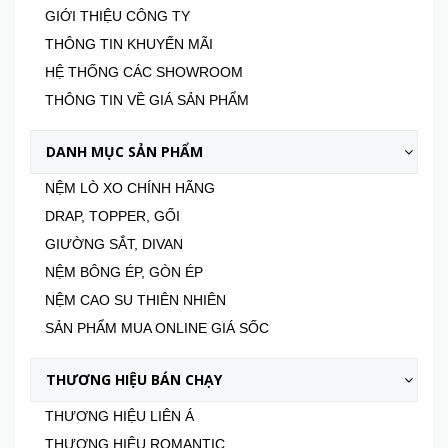
GIỚI THIỆU CÔNG TY
THÔNG TIN KHUYẾN MÃI
HỆ THỐNG CÁC SHOWROOM
THÔNG TIN VỀ GIÁ SẢN PHẨM
DANH MỤC SẢN PHẨM
NỆM LÒ XO CHÍNH HÃNG
DRAP, TOPPER, GỐI
GIƯỜNG SẮT, DIVAN
NỆM BÔNG ÉP, GÒN ÉP
NỆM CAO SU THIÊN NHIÊN
SẢN PHẨM MUA ONLINE GIÁ SỐC
THƯƠNG HIỆU BÁN CHẠY
THƯƠNG HIỆU LIÊN Á
THƯƠNG HIỆU ROMANTIC