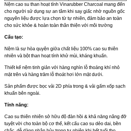
Nệm cao su than hoạt tính Vinarubber Charcoal mang đến
cho người sử dụng sự an tâm khi say giấc nhờ nguồn gốc
nguyên liệu được lựa chọn từ tự nhiên, đảm bảo an toàn
cho sức khỏe & hoàn toàn thân thiện với môi trường
Cấu tạo:
Nệm là sự hòa quyện giữa chất liệu 100% cao su thiên
nhiên và bột than hoạt tính khử mùi, kháng khuẩn.
Thiết kế nệm tinh giản với hàng nghìn lỗ thoáng khí nhỏ
mặt trên và hàng trăm lỗ thoát hơi lớn mặt dưới.
Sản phẩm được bọc vải 2D phía trong & vải gấm xốp sạch
khuẩn bên ngoài.
Tính năng:
Cao su thiên nhiên sở hữu độ đàn hồi & khả năng nâng đỡ
tuyệt vời cho toàn bộ cơ thể, kết cấu cao su dẻo dai, bền
chắc, dễ dàng phân hủy trong tự nhiên khi hết tuổi thọ.