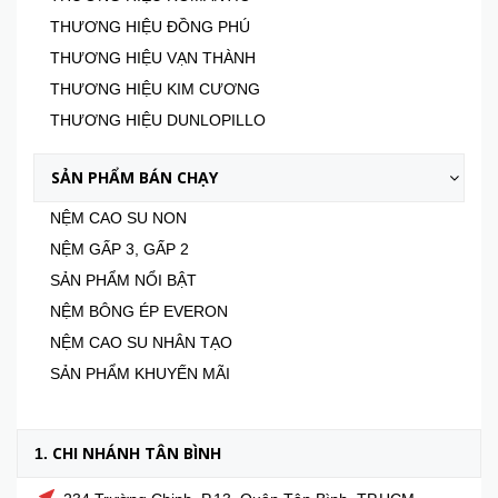
THƯƠNG HIỆU ĐỒNG PHÚ
THƯƠNG HIỆU VẠN THÀNH
THƯƠNG HIỆU KIM CƯƠNG
THƯƠNG HIỆU DUNLOPILLO
SẢN PHẨM BÁN CHẠY
NỆM CAO SU NON
NỆM GẤP 3, GẤP 2
SẢN PHẨM NỔI BẬT
NỆM BÔNG ÉP EVERON
NỆM CAO SU NHÂN TẠO
SẢN PHẨM KHUYẾN MÃI
CHI NHÁNH TÂN BÌNH
1.