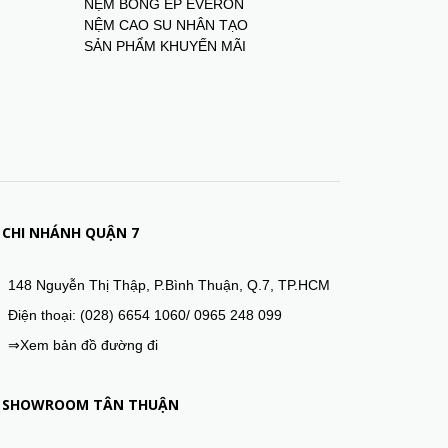
NỆM BÔNG ÉP EVERON
NỆM CAO SU NHÂN TẠO
SẢN PHẨM KHUYẾN MÃI
CHI NHÁNH QUẬN 7
148 Nguyễn Thị Thập, P.Bình Thuận, Q.7, TP.HCM
Điện thoại: (028) 6654 1060/ 0965 248 099
⇒Xem bản đồ đường đi
SHOWROOM TÂN THUẬN