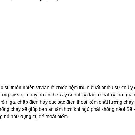
 su thiên nhiên Vivian là chiếc nệm thu hút rất nhiều sự chú ý 
ững sự việc cháy nổ có thể xảy ra bất kỳ đâu, ở bất kỳ thời gia
 rò rỉ ga, chập điện hay cục sạc điện thoại kém chất lượng ch
ống cháy sẽ giúp bạn an tâm hơn khi ngủ phải không nào! Sẽ
g nó như dụng cụ để thoát hiểm.