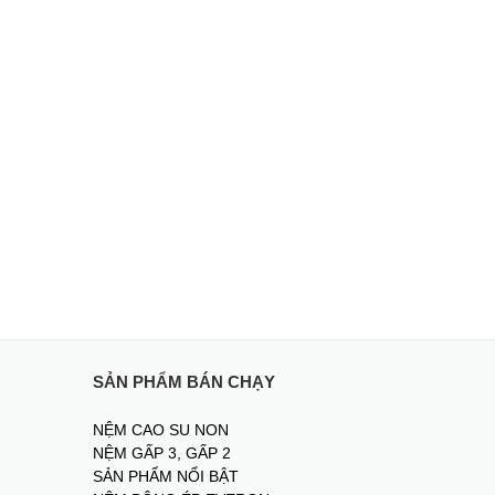
SẢN PHẨM BÁN CHẠY
NỆM CAO SU NON
NỆM GẤP 3, GẤP 2
SẢN PHẨM NỔI BẬT