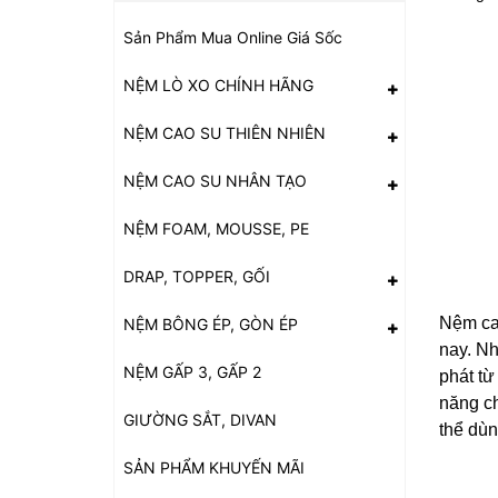
Sản Phẩm Mua Online Giá Sốc
NỆM LÒ XO CHÍNH HÃNG
NỆM CAO SU THIÊN NHIÊN
NỆM CAO SU NHÂN TẠO
NỆM FOAM, MOUSSE, PE
DRAP, TOPPER, GỐI
Nệm cao
NỆM BÔNG ÉP, GÒN ÉP
nay. Nh
NỆM GẤP 3, GẤP 2
phát từ
năng ch
GIƯỜNG SẮT, DIVAN
thể dùn
SẢN PHẨM KHUYẾN MÃI