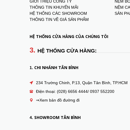
GIỚI THIỆU CÔNG TY
NỆM BÔ
THÔNG TIN KHUYẾN MÃI
NỆM CA
HỆ THỐNG CÁC SHOWROOM
SẢN PH
THÔNG TIN VỀ GIÁ SẢN PHẨM
HỆ THỐNG CỬA HÀNG CỦA CHÚNG TÔI
3.
HỆ THỐNG CỬA HÀNG:
CHI NHÁNH TÂN BÌNH
1.
234 Trường Chinh, P.13, Quận Tân Bình, TP.HCM
Điện thoại: (028) 6656 4444/ 0937 552200
⇒Xem bản đồ đường đi
SHOWROOM TÂN BÌNH
4.