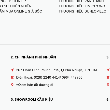
NG ÉP, GÒN ÉP
THƯƠNG HIỆU VẠN THÀNH
O SU THIÊN NHIÊN
THƯƠNG HIỆU KIM CƯƠNG
ẨM MUA ONLINE GIÁ SỐC
THƯƠNG HIỆU DUNLOPILLO
CHI NHÁNH PHÚ NHUẬN
2.
3.
267 Phan Đình Phùng, P.15, Q.Phú Nhuận, TP.HCM
Điện thoại: (028) 2240 4414/ 0964 447766
⇒Xem bản đồ đường đi
SHOWROOM CẦU KIỆU
5.
6.