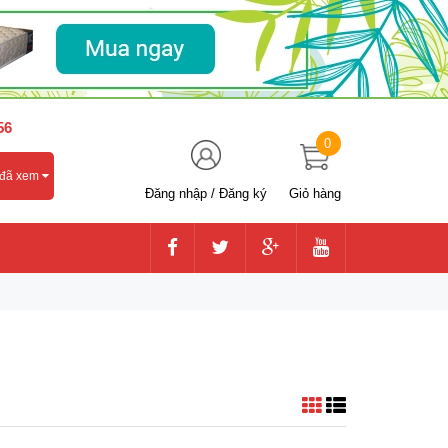
56
0
 đã xem
Đăng nhập
/
Đăng ký
Giỏ hàng