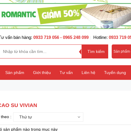
Tư vấn bán hàng:
0933 719 056
- 0965 248 099
Hotline:
0933 719 0
|
Sản phẩm
Sản phẩm
Giới thiệu
Tư vấn
Liên hệ
Tuyển dụng
AO SU VIVIAN
theo :
Thứ tự
ó sản phẩm nào trong mục này