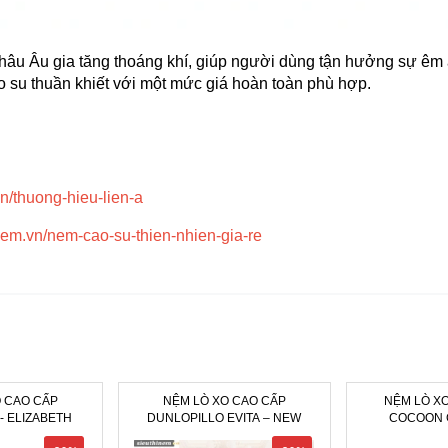
hâu Âu gia tăng thoáng khí, giúp người dùng tận hưởng sự êm 
 su thuần khiết với một mức giá hoàn toàn phù hợp.
vn/thuong-hieu-lien-a
/nem.vn/nem-cao-su-thien-nhien-gia-re
 CAO CẤP
NỆM LÒ XO CAO CẤP
NỆM LÒ XO 
- ELIZABETH
DUNLOPILLO EVITA – NEW
COCOON 