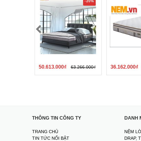
-20%
50.613.000₫
36.162.000₫
63.266.000₫
THÔNG TIN CÔNG TY
DANH 
TRANG CHỦ
NỆM LÒ
TIN TỨC NỔI BẬT
DRAP, 