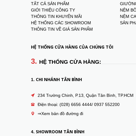
TẤT CẢ SẢN PHẨM
GIƯỜNG
GIỚI THIỆU CÔNG TY
NỆM BÔ
THÔNG TIN KHUYẾN MÃI
NỆM CA
HỆ THỐNG CÁC SHOWROOM
SẢN PH
THÔNG TIN VỀ GIÁ SẢN PHẨM
HỆ THỐNG CỬA HÀNG CỦA CHÚNG TÔI
3.
HỆ THỐNG CỬA HÀNG:
CHI NHÁNH TÂN BÌNH
1.
234 Trường Chinh, P.13, Quận Tân Bình, TP.HCM
Điện thoại: (028) 6656 4444/ 0937 552200
⇒Xem bản đồ đường đi
SHOWROOM TÂN BÌNH
4.