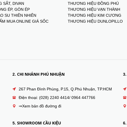
 SẮT, DIVAN
THƯƠNG HIỆU ĐỒNG PHÚ
NG ÉP, GÒN ÉP
THƯƠNG HIỆU VẠN THÀNH
O SU THIÊN NHIÊN
THƯƠNG HIỆU KIM CƯƠNG
ẨM MUA ONLINE GIÁ SỐC
THƯƠNG HIỆU DUNLOPILLO
CHI NHÁNH PHÚ NHUẬN
2.
3.
267 Phan Đình Phùng, P.15, Q.Phú Nhuận, TP.HCM
Điện thoại: (028) 2240 4414/ 0964 447766
⇒Xem bản đồ đường đi
SHOWROOM CẦU KIỆU
5.
6.