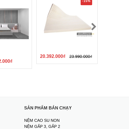
-15%
20.392.000₫
23.990.000₫
2.000₫
21.010.000
SẢN PHẨM BÁN CHẠY
NỆM CAO SU NON
NỆM GẤP 3, GẤP 2