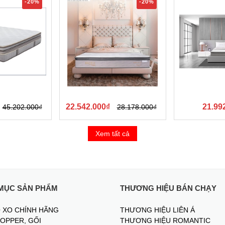
-20%
-20%
22.542.000₫
21.99
45.202.000₫
28.178.000₫
Xem tất cả
MỤC SẢN PHẨM
THƯƠNG HIỆU BÁN CHẠY
 XO CHÍNH HÃNG
THƯƠNG HIỆU LIÊN Á
TOPPER, GỐI
THƯƠNG HIỆU ROMANTIC