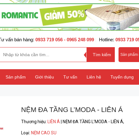
Tư vấn bán hàng:
0933 719 056
- 0965 248 099
Hotline:
0933 719 0
|
Sản phẩm
Sản phẩm
Giới thiệu
Tư vấn
Liên hệ
Tuyển dụng
NỆM ĐA TẦNG L’MODA - LIÊN Á
Thương hiệu
:
LIÊN Á
|
NỆM ĐA TẦNG L’MODA - LIÊN Á,
Loại
:
NỆM CAO SU