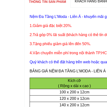
KHÁCH HÀNG ĐÁNH
THÔNG TIN SẢN PHẨM
Nệm
Đa Tầng L’Moda
- Liên Á
- khuyến mãi g
1.Giảm giá đặc biệt 20%.
2.Trả góp 0% lãi suất (khách hàng có thẻ tín
3.Tặng phiếu giảm giá lên đến 50%.
4.Vận chuyển miễn phí trong nội thành TP.HCM
Quý khách có thể đặt hàng trên web hoặc qua
BẢNG GIÁ NỆM ĐA TẦNG L’MODA - LIÊN Á ( 
Kích cỡ
( Rộng x dài x cao )
100 x 200 x 12cm
120 x 200 x 12cm
140 x 200 x 12cm