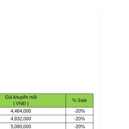
Giá khuyến mãi
% Sale
( VNĐ )
4,464,000
-20%
4,832,000
-20%
5,080,000
-20%