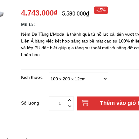
-15%
4.743.000₫
5.580.000₫
Mô tả :
Nệm Đa Tầng L’Moda là thành quả từ nỗ lực cải tiến vượt tr
Liên Á bằng việc kết hợp sáng tạo bề mặt cao su 100% thiê
và lớp PU đặc biệt giúp gia tăng sự thoải mái và nâng đỡ cơ
hoàn hảo.
Kích thước
Thêm vào giỏ 
Số lượng