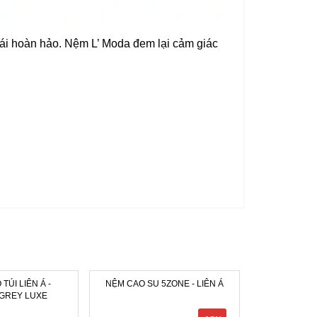
ái hoàn hảo. Nệm L’ Moda đem lại cảm giác
TÚI LIÊN Á -
NỆM CAO SU 5ZONE - LIÊN Á
EUFLEX LIMIT
GREY LUXE
CAO