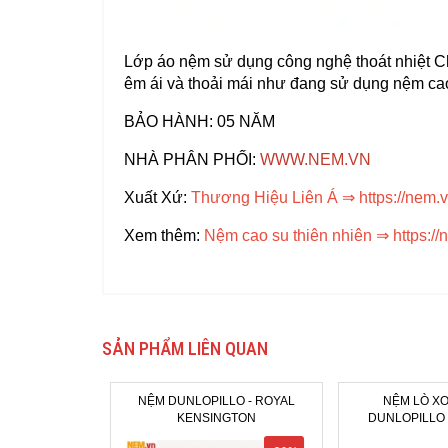
Lớp áo nệm sử dụng công nghệ thoát nhiệt C
êm ái và thoải mái như đang sử dụng nệm cao
BẢO HÀNH: 05 NĂM
NHÀ PHÂN PHỐI:
WWW.NEM.VN
Xuất Xứ:
Thương Hiệu Liên Á
⇒
https://nem.
Xem thêm:
Nệm cao su thiên nhiên
⇒
https:/
SẢN PHẨM LIÊN QUAN
NỆM DUNLOPILLO - ROYAL
NỆM LÒ XO
KENSINGTON
DUNLOPILLO 