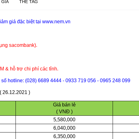
 GIÁ
THẺ TAG
iảm giá đặc biệt tại www.nem.vn
 dụng sacombank).
 & hỗ trợ chi phí các tỉnh.
 số hotline: (028) 6689 4444 - 0933 719 056 - 0965 248 099
26.12.2021 )
Giá bán lẻ
( VNĐ )
5,580,000
6,040,000
6,350,000