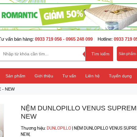
Tư vấn bán hàng:
0933 719 056
- 0965 248 099
Hotline:
0933 719 0
|
Sản phẩm
Sản phẩm
Giới thiệu
Tư vấn
Liên hệ
Tuyển dụng
 - NEW
NỆM DUNLOPILLO VENUS SUPREME
NEW
Thương hiệu
:
DUNLOPILLO
|
NỆM DUNLOPILLO VENUS SUPRE
NEW,