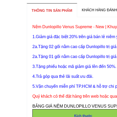
KHÁCH HÀNG ĐÁNH
THÔNG TIN SẢN PHẨM
Nệm Dunlopillo Venus Supreme - New
| Khuy
1.Giảm giá đặc biệt 20% trên giá bán lẻ niêm 
2a.Tặng 02 gối nằm cao cấp Dunlopillo trị g
2a.Tặng 01 gối nằm cao cấp Dunlopillo trị g
3.Tặng phiếu hoặc mã giảm giá lên đến 50%.
4.Trả góp qua thẻ lãi suất ưu đãi.
5.Vận chuyển miễn phí TP.HCM & hỗ trợ chi ph
Quý khách có thể đặt hàng trên web hoặc qua
BẢNG GIÁ NỆM DUNLOPILLO VENUS SUPRE
Kích thước