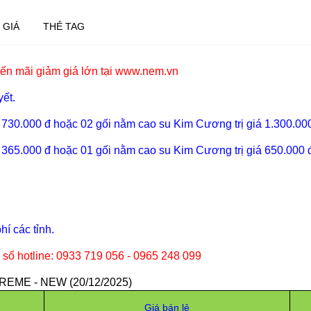
 GIÁ
THẺ TAG
ến mãi giảm giá lớn tại www.nem.vn
yết.
iá 730.000 đ hoặc 02 gối nằm
cao su Kim Cương
trị giá 1.300.0
iá 365.000 đ hoặc 01 gối nằm
cao su Kim Cương
trị giá 650.000
í các tỉnh.
 số hotline: 0933 719 056 - 0965 248 099
ME - NEW (20/12/2025)
Giá bán lẻ