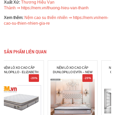
Xuất Xứ:
Thương Hiệu Vạn
Thành
⇒
https://nem.vn/thuong-hieu-van-thanh
Xem thêm:
Nệm cao su thiên nhiên
⇒
https://nem.vn/nem-
cao-su-thien-nhien-gia-re
SẢN PHẨM LIÊN QUAN
NỆM LÒ XO CAO CẤP
NỆM LÒ XO TÚI LIÊN Á -
DUNLOPILLO EVITA – NEW
COCOON GREY LUXE
-20%