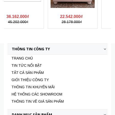
22.542.000₫
21.992.000₫
28.178.000₫
Xem tất cả
THÔNG TIN CÔNG TY
TRANG CHỦ
TIN TỨC NỔI BẬT
TẤT CẢ SẢN PHẨM
GIỚI THIỆU CÔNG TY
THÔNG TIN KHUYẾN MÃI
HỆ THỐNG CÁC SHOWROOM
THÔNG TIN VỀ GIÁ SẢN PHẨM
DANH MỤC SẢN PHẨM