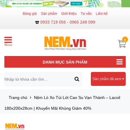
Bảng giá
Sản phẩm
Giới thiệu
Tư vấn
Liên hệ
0933 719 056 - 0965 248 099
0
Menu
DANH MỤC SẢN PHẨM
Sản phẩm đã xem
Trang chủ
Nệm Lò Xo Túi Lót Cao Su Vạn Thành – Lacoil
180x200x28cm | Khuyến Mãi Khủng Giảm 40%