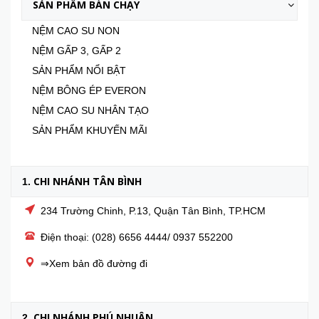
SẢN PHẨM BÁN CHẠY
NỆM CAO SU NON
NỆM GẤP 3, GẤP 2
SẢN PHẨM NỔI BẬT
NỆM BÔNG ÉP EVERON
NỆM CAO SU NHÂN TẠO
SẢN PHẨM KHUYẾN MÃI
CHI NHÁNH TÂN BÌNH
1.
234 Trường Chinh, P.13, Quận Tân Bình, TP.HCM
Điện thoại: (028) 6656 4444/ 0937 552200
⇒Xem bản đồ đường đi
CHI NHÁNH PHÚ NHUẬN
2.