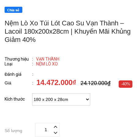
Nệm Lò Xo Túi Lót Cao Su Vạn Thành –
Lacoil 180x200x28cm | Khuyến Mãi Khủng
Giảm 40%
Thương hiệu
:
VẠN THÀNH
Loại
:
NỆM LÒ XO
:
Đánh giá
14.472.000₫
24.120.000₫
Giá
:
-40%
Kích thước
Số lượng