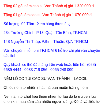
Tặng 02 gối nằm cao
su Vạn Thành
trị giá
1.32
0.000 đ
Tặng 01 gối ôm cao su Vạn Thành trị giá 1.070.000 đ
Số lượng: 02 Tấm -
Xem hàng thực tế tại:
234 Trường Chinh, P.13, Quận Tân Bình, TP.HCM
148 Nguyễn Thị Thập, P.Bình Thuận, Q.7, TP.HCM
Vận chuyển miễn phí TP.HCM & hỗ trợ chi phí vận chuyển
các tỉnh
Quý khách có thể đặt hàng trên web hoặc liên hệ: (028)
6689 4444 - 0933 719 056 - 0965 248 099
NỆM LÒ XO TÚI CAO SU VẠN THÀNH – LACOIL
Chiếc nệm tự nhiên nhất mà bạn muốn trải nghiệm
Nệm làm từ chất liệu thiên nhiên từ lâu đã là ưu tiên lựa
chọn khi mua sắm của nhiều người dùng. Đó là vật liệu tự