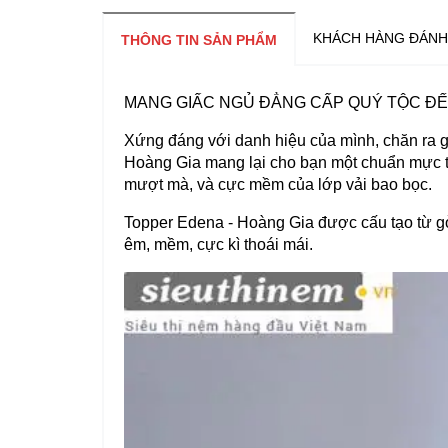
KHÁCH HÀNG ĐÁNH
THÔNG TIN SẢN PHẨM
MANG GIẤC NGỦ ĐẲNG CẤP QUÝ TỘC ĐẾN
Xứng đáng với danh hiệu của mình, chăn ra g
Hoàng Gia mang lại cho bạn một chuẩn mực tr
mượt mà, và cực mềm của lớp vải bao bọc.
Topper Edena - Hoàng Gia được cấu tạo từ gò
êm, mềm, cực kì thoái mái.