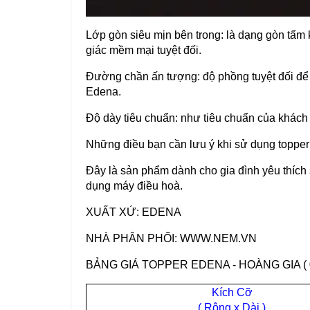
Lớp gòn siêu mịn bên trong: là dạng gòn tấm k
giác mềm mại tuyệt đối.
Đường chần ấn tượng: độ phồng tuyệt đối để
Edena.
Độ dày tiêu chuẩn: như tiêu chuẩn của khách
Những điều bạn cần lưu ý khi sử dụng toppe
Đây là sản phẩm dành cho gia đình yêu thích
dụng máy điều hoà.
XUẤT XỨ: EDENA
NHÀ PHÂN PHỐI:
WWW.NEM.VN
BẢNG GIÁ TOPPER EDENA - HOÀNG GIA ( 0
Kích Cỡ
( Rộng x Dài )