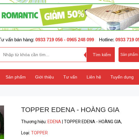
Tư vấn bán hàng:
0933 719 056
- 0965 248 099
Hotline:
0933 719 0
|
Sản phẩm
Sản phẩm
Giới thiệu
Tư vấn
Liên hệ
Tuyển dụng
TOPPER EDENA - HOÀNG GIA
Thương hiệu
:
EDENA
|
TOPPER EDENA - HOÀNG GIA,
Loại
:
TOPPER