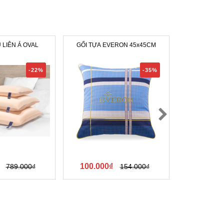
 LIÊN Á OVAL
GỐI TỰA EVERON 45x45CM
Mũ Bảo Hiểm L
-22%
-35%
100.000₫
105.000
789.000₫
154.000₫