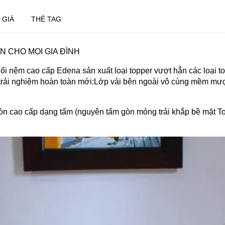
 GIÁ
THẺ TAG
 CHO MỌI GIA ĐÌNH
ối nệm cao cấp Edena sản xuất loại topper vượt hẳn các loại t
ải nghiệm hoàn toàn mới:Lớp vải bên ngoài vô cùng mềm mượt: 
n cao cấp dạng tấm (nguyên tấm gòn mỏng trải khắp bề mặt Top