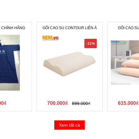
Á CHÍNH HÃNG
GỐI CAO SU CONTOUR LIÊN Á
GỐI CAO SU
-22%
00₫
700.000₫
615.000₫
899.000₫
Xem tất cả