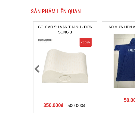
SẢN PHẨM LIÊN QUAN
GỐI CAO SU VẠN THÀNH - DỢN
ÁO MƯA LIÊN 
SÓNG B
-30%
50.0
350.000₫
500.000₫