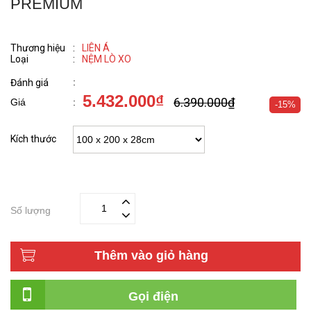
PREMIUM
Thương hiệu
:
LIÊN Á
Loại
:
NỆM LÒ XO
:
Đánh giá
5.432.000₫
6.390.000₫
Giá
:
-15%
Kích thước
Số lượng
Thêm vào giỏ hàng
Gọi điện