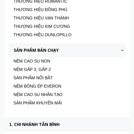
THƯƠNG HIỆU ROMANTIC
THƯƠNG HIỆU ĐỒNG PHÚ
THƯƠNG HIỆU VẠN THÀNH
THƯƠNG HIỆU KIM CƯƠNG
THƯƠNG HIỆU DUNLOPILLO
SẢN PHẨM BÁN CHẠY
NỆM CAO SU NON
NỆM GẤP 3, GẤP 2
SẢN PHẨM NỔI BẬT
NỆM BÔNG ÉP EVERON
NỆM CAO SU NHÂN TẠO
SẢN PHẨM KHUYẾN MÃI
CHI NHÁNH TÂN BÌNH
1.