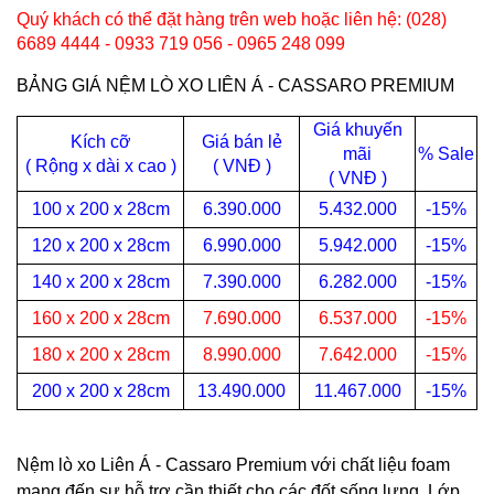
Quý khách có thể đặt hàng trên web hoặc liên hệ: (028)
6689 4444 - 0933 719 056 - 0965 248 099
BẢNG GIÁ NỆM LÒ XO LIÊN Á - CASSARO PREMIUM
Giá khuyến
Kích cỡ
Giá bán lẻ
mãi
% Sale
( Rộng x dài x cao )
( VNĐ )
( VNĐ )
100 x 200 x 28cm
6.390.000
5.432.000
-15%
120 x 200 x 28cm
6.990.000
5.942.000
-15%
140 x 200 x 28cm
7.390.000
6.282.000
-15%
160 x 200 x 28cm
7.690.000
6.537.000
-15%
180 x 200 x 28cm
8.990.000
7.642.000
-15%
200 x 200 x 28cm
13.490.000
11.467.000
-15%
Nệm lò xo Liên Á - Cassaro Premium với chất liệu foam
mang đến sự hỗ trợ cần thiết cho các đốt sống lưng. Lớp