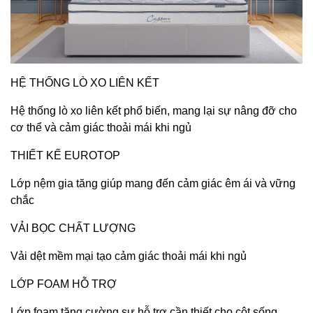
HỆ THỐNG LÒ XO LIÊN KẾT
Hệ thống lò xo liên kết phổ biến, mang lại sự nâng đỡ cho
cơ thể và cảm giác thoải mái khi ngủ
THIẾT KẾ EUROTOP
Lớp nệm gia tăng giúp mang đến cảm giác êm ái và vững
chắc
VẢI BỌC CHẤT LƯỢNG
Vải dệt mềm mại tạo cảm giác thoải mái khi ngủ
LỚP FOAM HỖ TRỢ
Lớp foam tăng cường sự hỗ trợ cần thiết cho cột sống