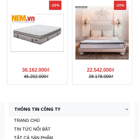
-20%
-20%
36.162.000₫
22.542.000₫
2
45.202.000₫
28.178.000₫
Xem tất cả
THÔNG TIN CÔNG TY
TRANG CHỦ
TIN TỨC NỔI BẬT
TẤT CẢ SẢN PHẨM