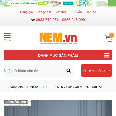
Bảng giá
Sản phẩm
Giới thiệu
Tư vấn
Liên hệ
0933 719 056 - 0965 248 099
0
Menu
DANH MỤC SẢN PHẨM
Sản phẩm đã xem
Trang chủ
NỆM LÒ XO LIÊN Á - CASSARO PREMIUM