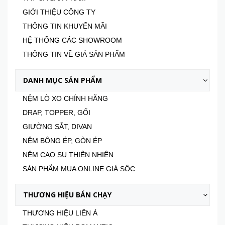
GIỚI THIỆU CÔNG TY
THÔNG TIN KHUYẾN MÃI
HỆ THỐNG CÁC SHOWROOM
THÔNG TIN VỀ GIÁ SẢN PHẨM
DANH MỤC SẢN PHẨM
NỆM LÒ XO CHÍNH HÃNG
DRAP, TOPPER, GỐI
GIƯỜNG SẮT, DIVAN
NỆM BÔNG ÉP, GÒN ÉP
NỆM CAO SU THIÊN NHIÊN
SẢN PHẨM MUA ONLINE GIÁ SỐC
THƯƠNG HIỆU BÁN CHẠY
THƯƠNG HIỆU LIÊN Á