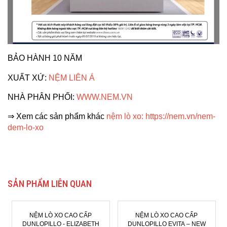
BẢO HÀNH 10 NĂM
XUẤT XỨ:
NỆM LIÊN Á
NHÀ PHÂN PHỐI:
WWW.NEM.VN
⇒ Xem các sản phẩm khác
nệm lò xo
:
https://nem.vn/nem-
dem-lo-xo
SẢN PHẨM LIÊN QUAN
NỆM LÒ XO CAO CẤP
NỆM LÒ XO CAO CẤP
NỆM L
UNLOPILLO - ELIZABETH
DUNLOPILLO EVITA – NEW
COC