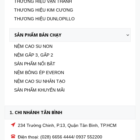
THƯƠNG HIỆU VẠN THÀNH
THƯƠNG HIỆU KIM CƯƠNG
THƯƠNG HIỆU DUNLOPILLO
SẢN PHẨM BÁN CHẠY
NỆM CAO SU NON
NỆM GẤP 3, GẤP 2
SẢN PHẨM NỔI BẬT
NỆM BÔNG ÉP EVERON
NỆM CAO SU NHÂN TẠO
SẢN PHẨM KHUYẾN MÃI
CHI NHÁNH TÂN BÌNH
1.
234 Trường Chinh, P.13, Quận Tân Bình, TP.HCM
Điện thoại: (028) 6656 4444/ 0937 552200