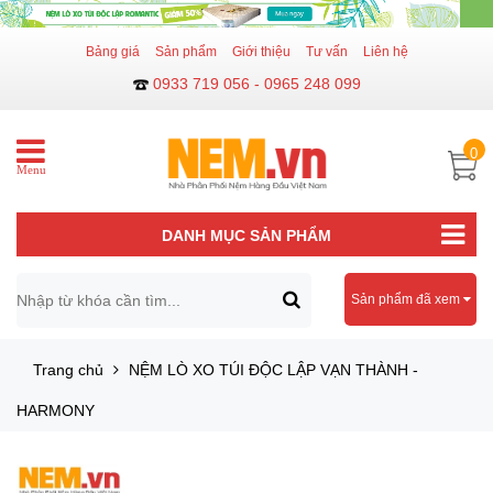
Bảng giá
Sản phẩm
Giới thiệu
Tư vấn
Liên hệ
0933 719 056 - 0965 248 099
0
Menu
DANH MỤC SẢN PHẨM
Sản phẩm đã xem
Trang chủ
NỆM LÒ XO TÚI ĐỘC LẬP VẠN THÀNH -
HARMONY