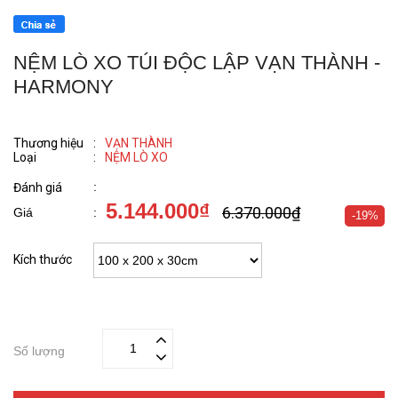
NỆM LÒ XO TÚI ĐỘC LẬP VẠN THÀNH -
HARMONY
Thương hiệu
:
VẠN THÀNH
Loại
:
NỆM LÒ XO
:
Đánh giá
5.144.000₫
6.370.000₫
Giá
:
-19%
Kích thước
Số lượng