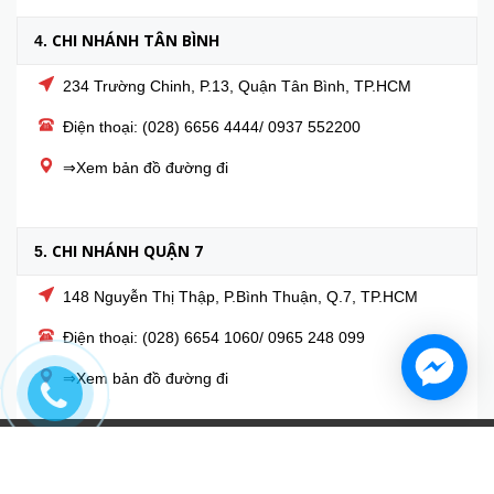
CHI NHÁNH TÂN BÌNH
4.
234 Trường Chinh, P.13, Quận Tân Bình, TP.HCM
Điện thoại: (028) 6656 4444/ 0937 552200
⇒Xem bản đồ đường đi
CHI NHÁNH QUẬN 7
5.
148 Nguyễn Thị Thập, P.Bình Thuận, Q.7, TP.HCM
Điện thoại: (028) 6654 1060/ 0965 248 099
⇒Xem bản đồ đường đi
© Bản quyền thuộc về
NEM.VN NHÀ PHÂN PHỐI NỆM HÀNG
ĐẦU VIỆT NAM
Cung cấp bởi
Sapo