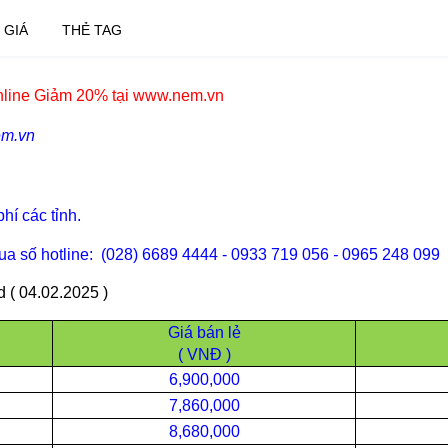
 GIÁ
THẺ TAG
line Giảm 20% tại www.nem.
vn
em.vn
hí các tỉnh.
ua số hotline: (028) 6689 4444 - 0933 719 056
-
0965 248 099
( 04.02.2025 )
Giá bán lẻ
( VNĐ )
6,900,000
7,860,000
8,680,000