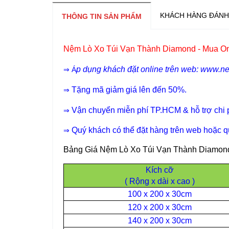
KHÁCH HÀNG ĐÁNH
THÔNG TIN SẢN PHẨM
Nệm Lò Xo Túi Vạn Thành Diamond - Mua On
p dụng khách đặt online trên web: www.n
⇒ Á
Tặng mã giảm giá lên đến 50%.
⇒
Vận chuyển miễn phí TP.HCM & hỗ trợ chi p
⇒
Quý khách có thể đặt hàng trên web hoặc q
⇒
Bảng Giá Nệm Lò Xo Túi Vạn Thành Diamond 
Kích cỡ
( Rộng x dài x cao )
100 x 200 x 30cm
120 x 200 x 30cm
140 x 200 x 30cm