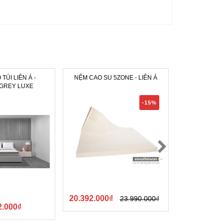
TÚI LIÊN Á -
NỆM CAO SU 5ZONE - LIÊN Á
EUFLEX LIMIT
GREY LUXE
CAO
-15%
20.392.000₫
23.990.000₫
2.000₫
21.010.000