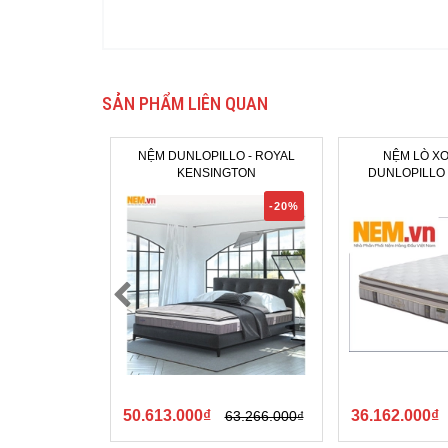
SẢN PHẨM LIÊN QUAN
NỆM DUNLOPILLO - ROYAL
NỆM LÒ XO
KENSINGTON
DUNLOPILLO 
-20%
50.613.000₫
36.162.000₫
63.266.000₫