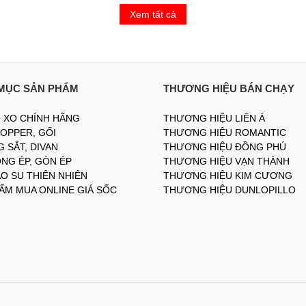
Xem tất cả
MỤC SẢN PHẨM
THƯƠNG HIỆU BÁN CHẠY
 XO CHÍNH HÃNG
THƯƠNG HIỆU LIÊN Á
TOPPER, GỐI
THƯƠNG HIỆU ROMANTIC
 SẮT, DIVAN
THƯƠNG HIỆU ĐỒNG PHÚ
NG ÉP, GÒN ÉP
THƯƠNG HIỆU VẠN THÀNH
O SU THIÊN NHIÊN
THƯƠNG HIỆU KIM CƯƠNG
ẨM MUA ONLINE GIÁ SỐC
THƯƠNG HIỆU DUNLOPILLO