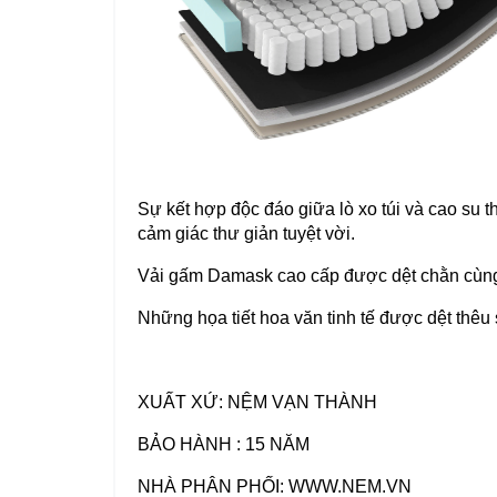
Sự kết hợp độc đáo giữa lò xo túi và cao su 
cảm giác thư giản tuyệt vời.
Vải gấm Damask cao cấp được dệt chằn cùng l
Những họa tiết hoa văn tinh tế được dệt thêu
XUẤT XỨ: NỆM VẠN THÀNH
BẢO HÀNH : 15 NĂM
NHÀ PHÂN PHỐI: WWW.NEM.VN