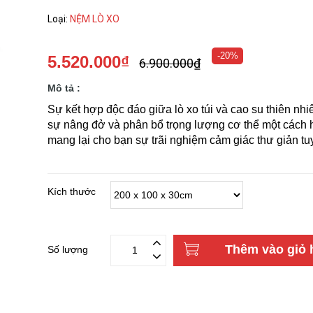
Loại
:
NỆM LÒ XO
-20%
5.520.000₫
6.900.000₫
Mô tả :
Sự kết hợp độc đáo giữa lò xo túi và cao su thiên nhiê
sự nâng đở và phân bổ trọng lượng cơ thể một cách h
mang lại cho bạn sự trãi nghiệm cảm giác thư giản tuy
Kích thước
Thêm vào giỏ 
Số lượng