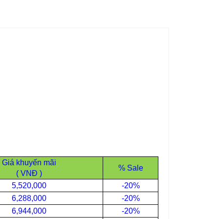
Giá khuyến mãi
% Sale
( VNĐ )
5,520,000
-20%
6,288,000
-20%
6,944,000
-20%