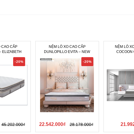
 CAO CẤP
NỆM LÒ XO CAO CẤP
NỆM LÒ XO 
- ELIZABETH
DUNLOPILLO EVITA – NEW
COCOON 
-20%
-20%
22.542.000₫
21.99
45.202.000₫
28.178.000₫